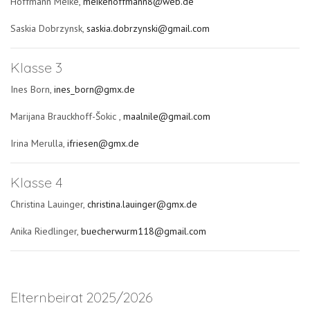
Hoffmann Meike,
meikehoffmann8@web.de
Saskia Dobrzynsk,
saskia.dobrzynski@gmail.com
Klasse 3
Ines Born,
ines_born@gmx.de
Marijana Brauckhoff-Šokic ,
maalnile@gmail.com
Irina Merulla,
ifriesen@gmx.de
Klasse 4
Christina Lauinger,
christina.lauinger@gmx.de
Anika Riedlinger,
buecherwurm118@gmail.com
Elternbeirat 2025/2026